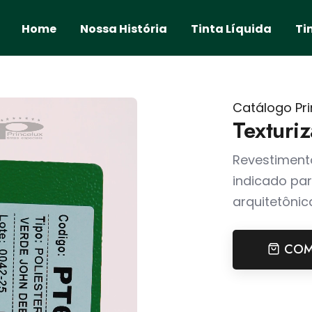
Home
Nossa História
Tinta Líquida
Ti
Catálogo Pri
Texturi
Revestiment
indicado par
arquitetônic
COM