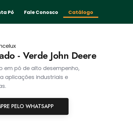
nta Pó
Fale Conosco
Catálogo
ncelux
zado - Verde John Deere
o em pó de alto desempenho,
a aplicações industriais e
as.
PRE PELO WHATSAPP