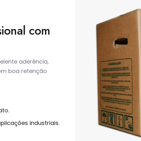
sional com
elente aderência,
com boa retenção
ato.
licações industriais.